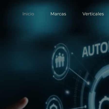
Inicio
Marcas
Verticales
utoMation & I