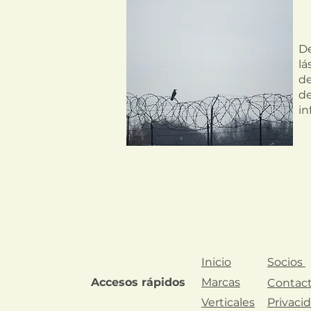
De
lá
de
de
in
Inicio
Socios
Accesos rápidos
Marcas
Contac
Verticales
Privaci