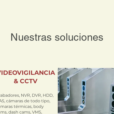
Nuestras soluciones
VIDEOVIGILANCIA
& CCTV
rabadores, NVR, DVR, HDD,
S, cámaras de todo tipo,
ámaras térmicas, body
ams, dash cams, VMS,