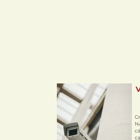
G
NA
c
c