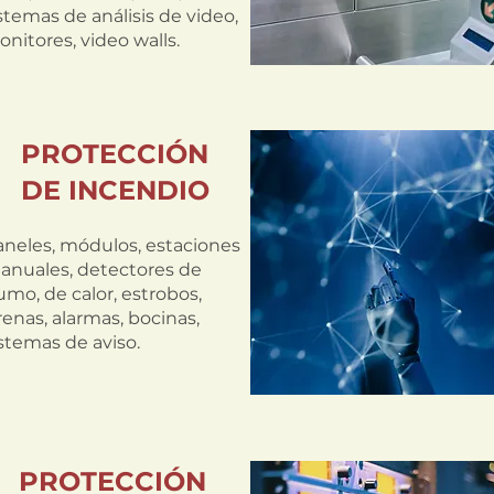
stemas de análisis de video,
nitores, video walls.
PROTECCI
Ó
N
DE INCENDIO
aneles, módulos, estaciones
anuales, detectores de
mo, de calor, estrobos,
renas, alarmas, bocinas,
stemas de aviso.
PROTECCI
Ó
N