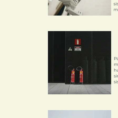
si
mo
P
m
hu
si
si