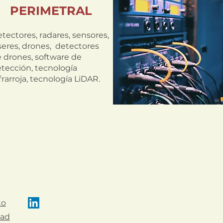
PERIMETRAL
tectores, radares, sensores,
seres, drones, detectores
 drones, software de
tecci
ón, tecnología
frarroja, tecnología LiDAR.
to
dad